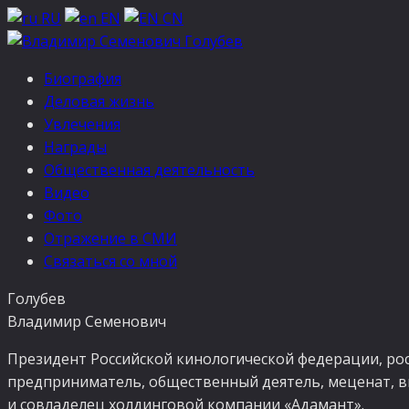
RU
EN
CN
Биография
Деловая жизнь
Увлечения
Награды
Общественная деятельность
Видео
Фото
Отражение в СМИ
Связаться со мной
Голубев
Владимир Семенович
Президент Российской кинологической федерации, ро
предприниматель, общественный деятель, меценат,
в
и совладелец холдинговой компании «Адамант».