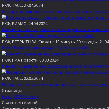
РКФ, ТАСС, 27.04.2024
Эксперт напомнил о минимальном наборе выездной ап
РКФ, РИАМО, 24.04.2024
Кинолог рассказал, как собаки-поводыри помогают н
РКФ, ВГТРК ТЫВА, Сюжет с 19 минуты 30 секунды, 21.04
Вести Тыва: Новая порода - Тувинская собака
РКФ, РИА Новости, 03.03.2024
Кинолог объяснил, чем дрессировка собаки отличается
РКФ, ТАСС, 02.03.2024
Федерация кинологов России призвала начать защиту
Страницы:
Назад
2
3
4
5
6
Вперед
Связаться со мной
Для связи со мной воспользуйтесь контактной формой